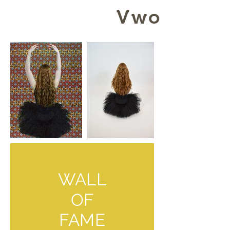
Vwo
WALL
OF
FAME