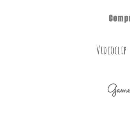
Comp
Videoclip
Gamed