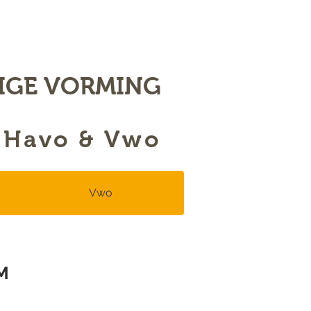
IGE VORMING
 Havo & Vwo
Vwo
M