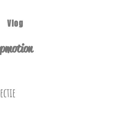
Vlog
pmotion
ectie