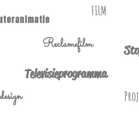
FILM
uteranimatie
Reclamefilm
Sto
Televisieprogramma
esign
Proj